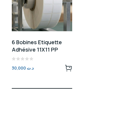
6 Bobines Etiquette
Adhésive 11X11 PP
Note
30,000
د.ت
0
sur
5