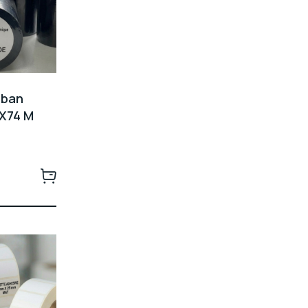
uban
X74 M