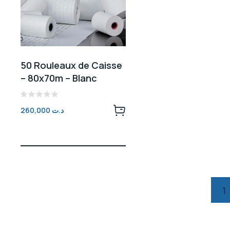
50 Rouleaux de Caisse
– 80x70m – Blanc
Note
260,000
د.ت
0
sur
5
1