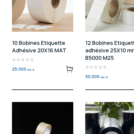
10 Bobines Etiquette
12 Bobines Etiquet
Adhésive 20X16 MAT
adhésive 25X10 m
B5000 M25
Note
25,000
د.ت
0
Note
sur
30,000
د.ت
0
5
sur
5