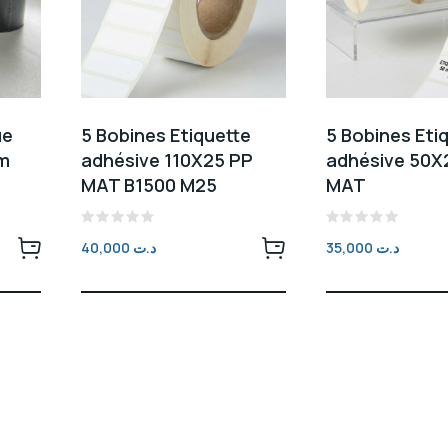
ue
5 Bobines Etiquette
5 Bobines Eti
 m
adhésive 110X25 PP
adhésive 50
MAT B1500 M25
MAT
Note
Note
40,000
د.ت
35,000
د.ت
0
0
sur
sur
5
5