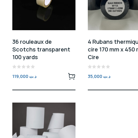
36 rouleaux de
4 Rubans thermiq
Scotchs transparent
cire 170 mm x 450
100 yards
Cire
Note
Note
119,000
د.ت
35,000
د.ت
0
0
sur
sur
5
5