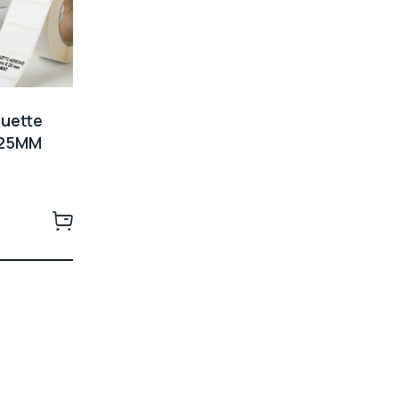
quette
X25MM