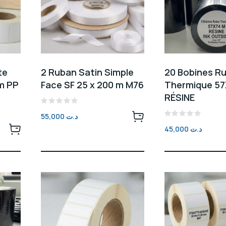
te
2 Ruban Satin Simple
20 Bobines R
m PP
Face SF 25 x 200 m M76
Thermique 57
RÉSINE
Note
55,000
د.ت
0
Note
sur
45,000
د.ت
0
5
sur
5