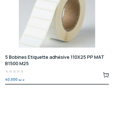
5 Bobines Etiquette adhésive 110X25 PP MAT
B1500 M25
Note
40,000
د.ت
0
sur
5