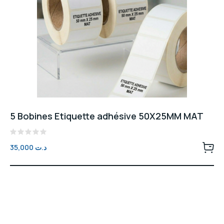
5 Bobines Etiquette adhésive 50X25MM MAT
Note
35,000
د.ت
0
sur
5