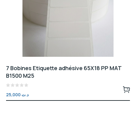
7 Bobines Etiquette adhésive 65X18 PP MAT
B1500 M25
Note
25,000
د.ت
0
sur
5