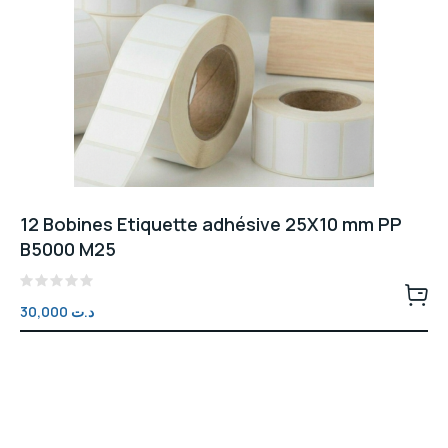
12 Bobines Etiquette adhésive 25X10 mm PP
B5000 M25
Note
30,000
د.ت
0
sur
5