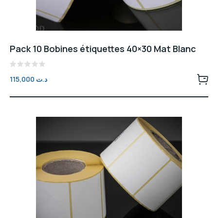
Pack 10 Bobines étiquettes 40×30 Mat Blanc
Note
115,000
د.ت
0
sur
5