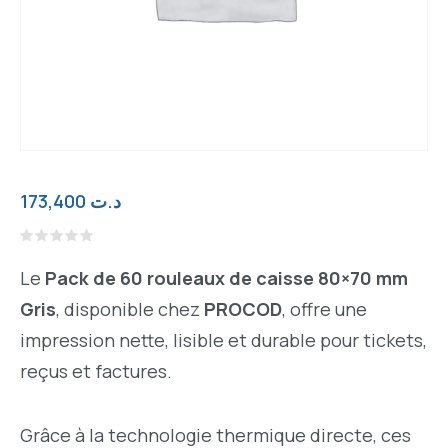
173,400
د.ت
Note
0
Le
Pack de 60 rouleaux de caisse 80×70 mm
sur
5
Gris
, disponible chez
PROCOD
, offre une
impression nette, lisible et durable pour tickets,
reçus et factures.
Grâce à la technologie thermique directe, ces