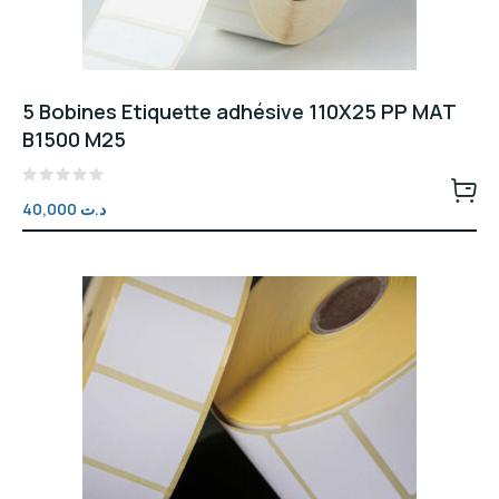
5 Bobines Etiquette adhésive 110X25 PP MAT
B1500 M25
Note
40,000
د.ت
0
sur
5