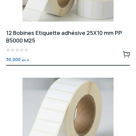
12 Bobines Etiquette adhésive 25X10 mm PP
B5000 M25
Note
30,000
د.ت
0
sur
5